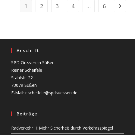
1
2
3
4
…
6
Zur näch
Anschrift
SPD Ortsverein Süßen
Reiner Scheifele
Stahlstr. 22
73079 Süßen
E-Mail: r.scheifele@spdsuessen.de
Beiträge
Radverkehr II: Mehr Sicherheit durch Verkehrsspiegel