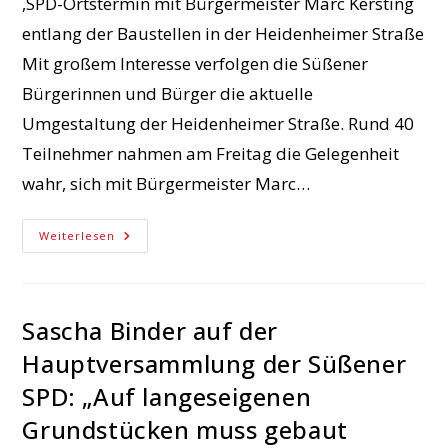
,SPD-Ortstermin mit Bürgermeister Marc Kersting
entlang der Baustellen in der Heidenheimer Straße
Mit großem Interesse verfolgen die Süßener
Bürgerinnen und Bürger die aktuelle
Umgestaltung der Heidenheimer Straße. Rund 40
Teilnehmer nahmen am Freitag die Gelegenheit
wahr, sich mit Bürgermeister Marc…
„Bis
Weiterlesen
Weihnachten
Soll
Der
Verkehr
Wieder
Rollen“.
Sascha Binder auf der
Hauptversammlung der Süßener
SPD: „Auf langeseigenen
Grundstücken muss gebaut