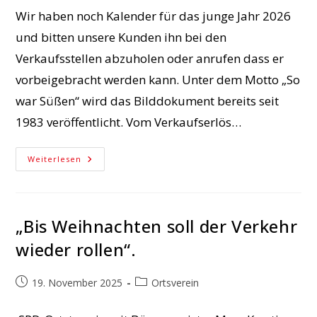
Wir haben noch Kalender für das junge Jahr 2026
und bitten unsere Kunden ihn bei den
Verkaufsstellen abzuholen oder anrufen dass er
vorbeigebracht werden kann. Unter dem Motto „So
war Süßen“ wird das Bilddokument bereits seit
1983 veröffentlicht. Vom Verkaufserlös…
Kalender
Weiterlesen
„So
War
Süßen“
Für
2026
Noch
„Bis Weihnachten soll der Verkehr
Erhältlich
wieder rollen“.
Beitrag
Beitrags-
19. November 2025
Ortsverein
veröffentlicht:
Kategorie: