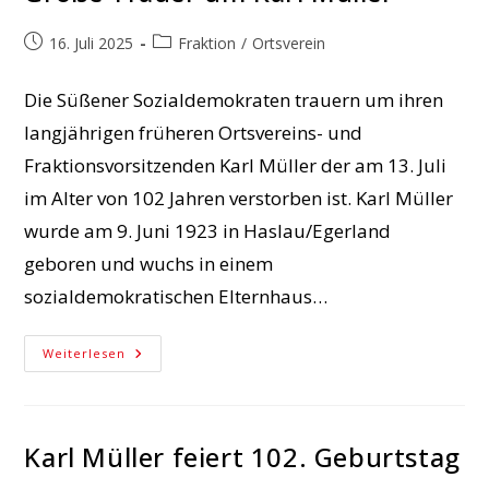
„Auf
Langeseigenen
Grundstücken
Beitrag
Beitrags-
16. Juli 2025
Fraktion
/
Ortsverein
Muss
veröffentlicht:
Kategorie:
Gebaut
Werden“
Die Süßener Sozialdemokraten trauern um ihren
langjährigen früheren Ortsvereins- und
Fraktionsvorsitzenden Karl Müller der am 13. Juli
im Alter von 102 Jahren verstorben ist. Karl Müller
wurde am 9. Juni 1923 in Haslau/Egerland
geboren und wuchs in einem
sozialdemokratischen Elternhaus…
Große
Weiterlesen
Trauer
Um
Karl
Müller
Karl Müller feiert 102. Geburtstag