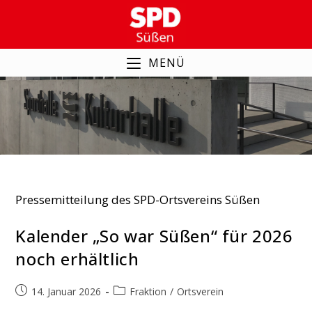
Zum
Inhalt
springen
MENÜ
Ortsverein
Pressemitteilung des SPD-Ortsvereins Süßen
Kalender „So war Süßen“ für 2026
noch erhältlich
Beitrag
Beitrags-
14. Januar 2026
Fraktion
/
Ortsverein
veröffentlicht:
Kategorie: