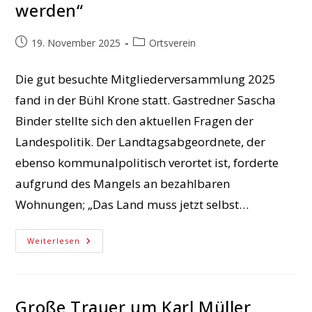
werden“
Beitrag
Beitrags-
19. November 2025
Ortsverein
veröffentlicht:
Kategorie:
Die gut besuchte Mitgliederversammlung 2025
fand in der Bühl Krone statt. Gastredner Sascha
Binder stellte sich den aktuellen Fragen der
Landespolitik. Der Landtagsabgeordnete, der
ebenso kommunalpolitisch verortet ist, forderte
aufgrund des Mangels an bezahlbaren
Wohnungen; „Das Land muss jetzt selbst…
Sascha
Weiterlesen
Binder
Auf
Der
Hauptversammlung
Der
Süßener
Große Trauer um Karl Müller
SPD: