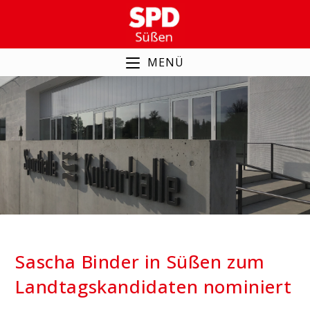
Zum
Inhalt
springen
MENÜ
Sascha Binder in Süßen
zum Landtagskandidaten
nominiert
Sascha Binder in Süßen zum
Landtagskandidaten nominiert