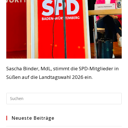
Sascha Binder, MdL, stimmt die SPD-Mitglieder in
Süßen auf die Landtagswahl 2026 ein.
Pre
Esc
to
Neueste Beiträge
clo
the