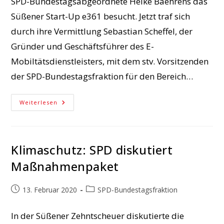
SPD-Bundestagsabgeordnete Heike Baehrens das
Süßener Start-Up e361 besucht. Jetzt traf sich
durch ihre Vermittlung Sebastian Scheffel, der
Gründer und Geschäftsführer des E-
Mobiltätsdienstleisters, mit dem stv. Vorsitzenden
der SPD-Bundestagsfraktion für den Bereich…
E-
Weiterlesen
Mobilität:
Süßener
Unternehmer
In
Berlin
Klimaschutz: SPD diskutiert
Maßnahmenpaket
Beitrag
Beitrags-
13. Februar 2020
SPD-Bundestagsfraktion
veröffentlicht:
Kategorie:
In der Süßener Zehntscheuer diskutierte die