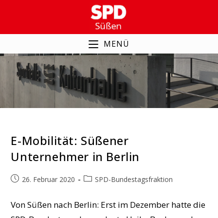
Zum
Inhalt
springen
MENÜ
SPD-Bundestagsfraktion
E-Mobilität: Süßener
Unternehmer in Berlin
Beitrag
Beitrags-
26. Februar 2020
SPD-Bundestagsfraktion
veröffentlicht:
Kategorie:
Von Süßen nach Berlin: Erst im Dezember hatte die