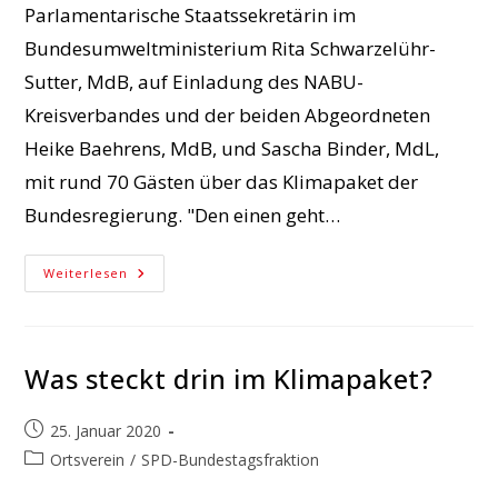
Parlamentarische Staatssekretärin im
Bundesumweltministerium Rita Schwarzelühr-
Sutter, MdB, auf Einladung des NABU-
Kreisverbandes und der beiden Abgeordneten
Heike Baehrens, MdB, und Sascha Binder, MdL,
mit rund 70 Gästen über das Klimapaket der
Bundesregierung. "Den einen geht…
Klimaschutz:
Weiterlesen
SPD
Diskutiert
Maßnahmenpaket
Was steckt drin im Klimapaket?
Beitrag
25. Januar 2020
veröffentlicht:
Beitrags-
Ortsverein
/
SPD-Bundestagsfraktion
Kategorie: