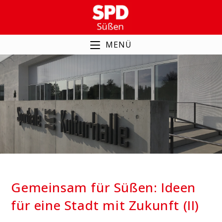
Zum
Inhalt
springen
MENÜ
Gemeinsam für Süßen:
Ideen für eine Stadt mit
Zukunft (II)
Gemeinsam für Süßen: Ideen
für eine Stadt mit Zukunft (II)