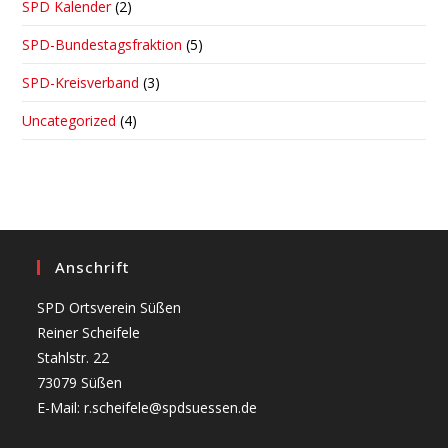
SPD Kalender
(2)
SPD-Bundestagsfraktion
(5)
SPD-Kreisverband
(3)
Uncategorized
(4)
Anschrift
SPD Ortsverein Süßen
Reiner Scheifele
Stahlstr. 22
73079 Süßen
E-Mail: r.scheifele@spdsuessen.de