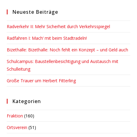
to
Neueste Beiträge
clo
the
Radverkehr II: Mehr Sicherheit durch Verkehrsspiegel
sea
pan
Radfahren I: Mach‘ mit beim Stadtradeln!
Bizethalle: Bizethalle: Noch fehlt ein Konzept – und Geld auch
Schulcampus: Baustellenbesichtigung und Austausch mit
Schulleitung
Große Trauer um Herbert Fitterling
Kategorien
Fraktion
(160)
Ortsverein
(51)