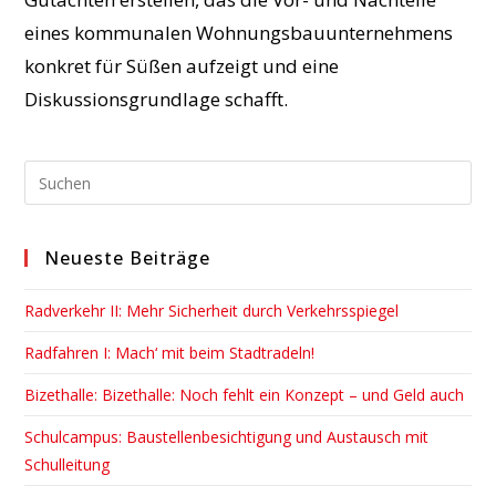
eines kommunalen Wohnungsbauunternehmens
konkret für Süßen aufzeigt und eine
Diskussionsgrundlage schafft.
Pre
Esc
to
Neueste Beiträge
clo
the
Radverkehr II: Mehr Sicherheit durch Verkehrsspiegel
sea
pan
Radfahren I: Mach‘ mit beim Stadtradeln!
Bizethalle: Bizethalle: Noch fehlt ein Konzept – und Geld auch
Schulcampus: Baustellenbesichtigung und Austausch mit
Schulleitung