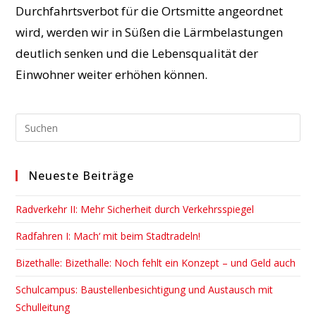
Durchfahrtsverbot für die Ortsmitte angeordnet
wird, werden wir in Süßen die Lärmbelastungen
deutlich senken und die Lebensqualität der
Einwohner weiter erhöhen können.
Pre
Esc
to
Neueste Beiträge
clo
the
Radverkehr II: Mehr Sicherheit durch Verkehrsspiegel
sea
pan
Radfahren I: Mach‘ mit beim Stadtradeln!
Bizethalle: Bizethalle: Noch fehlt ein Konzept – und Geld auch
Schulcampus: Baustellenbesichtigung und Austausch mit
Schulleitung