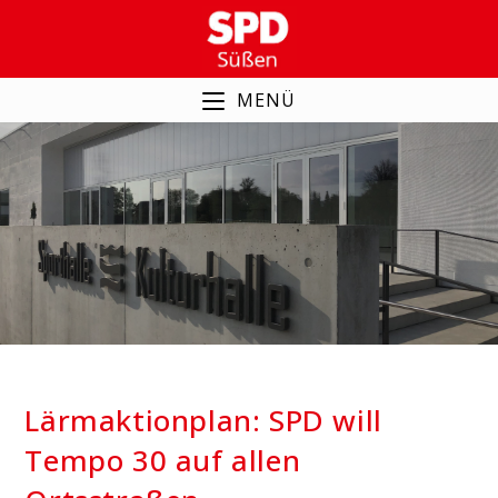
Zum
Inhalt
springen
MENÜ
Lärmaktionplan: SPD will
Tempo 30 auf allen
Ortsstraßen
Lärmaktionplan: SPD will
Tempo 30 auf allen