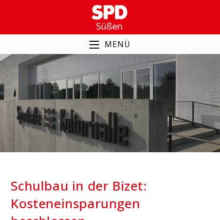
Zum
Inhalt
springen
MENÜ
Schulbau in der Bizet:
Kosteneinsparungen
beschlossen
Schulbau in der Bizet:
Kosteneinsparungen