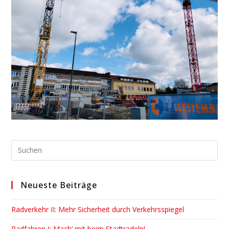
Pre
Esc
to
Neueste Beiträge
clo
the
Radverkehr II: Mehr Sicherheit durch Verkehrsspiegel
sea
pan
Radfahren I: Mach‘ mit beim Stadtradeln!