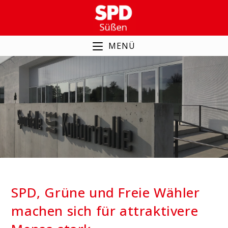
Zum
Inhalt
springen
MENÜ
SPD, Grüne und Freie
Wähler machen sich für
attraktivere Mensa stark
SPD, Grüne und Freie Wähler
machen sich für attraktivere