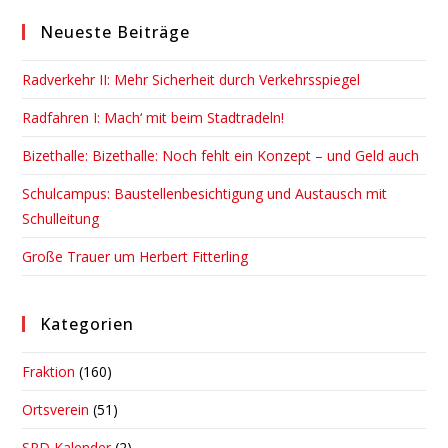
to
Neueste Beiträge
clo
the
Radverkehr II: Mehr Sicherheit durch Verkehrsspiegel
sea
pan
Radfahren I: Mach‘ mit beim Stadtradeln!
Bizethalle: Bizethalle: Noch fehlt ein Konzept – und Geld auch
Schulcampus: Baustellenbesichtigung und Austausch mit
Schulleitung
Große Trauer um Herbert Fitterling
Kategorien
Fraktion
(160)
Ortsverein
(51)
SPD Kalender
(2)