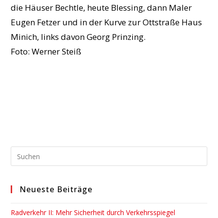
die Häuser Bechtle, heute Blessing, dann Maler
Eugen Fetzer und in der Kurve zur Ottstraße Haus
Minich, links davon Georg Prinzing.
Foto: Werner Steiß
Pre
Esc
to
Neueste Beiträge
clo
the
Radverkehr II: Mehr Sicherheit durch Verkehrsspiegel
sea