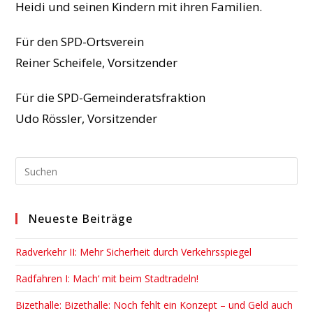
Heidi und seinen Kindern mit ihren Familien.
Für den SPD-Ortsverein
Reiner Scheifele, Vorsitzender
Für die SPD-Gemeinderatsfraktion
Udo Rössler, Vorsitzender
Pre
Esc
to
Neueste Beiträge
clo
the
Radverkehr II: Mehr Sicherheit durch Verkehrsspiegel
sea
pan
Radfahren I: Mach‘ mit beim Stadtradeln!
Bizethalle: Bizethalle: Noch fehlt ein Konzept – und Geld auch